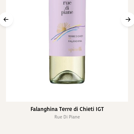
Precedente
S
Falanghina Terre di Chieti IGT
Rue Di Piane